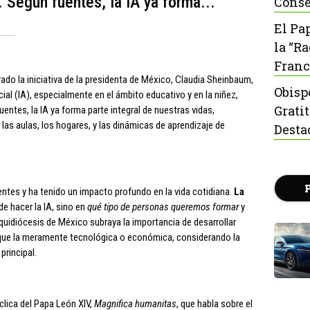
 Según fuentes, la IA ya forma...
Conse
El Pa
la “R
Franc
do la iniciativa de la presidenta de México, Claudia Sheinbaum,
Obisp
ficial (IA), especialmente en el ámbito educativo y en la niñez,
Grati
ntes, la IA ya forma parte integral de nuestras vidas,
las aulas, los hogares, y las dinámicas de aprendizaje de
Desta
ntes y ha tenido un impacto profundo en la vida cotidiana.
La
e hacer la IA, sino en
qué tipo de personas queremos formar
y
rquidiócesis de México subraya la importancia de desarrollar
que la meramente tecnológica o económica, considerando la
principal.
lica del Papa León XIV,
Magnifica humanitas
, que habla sobre el