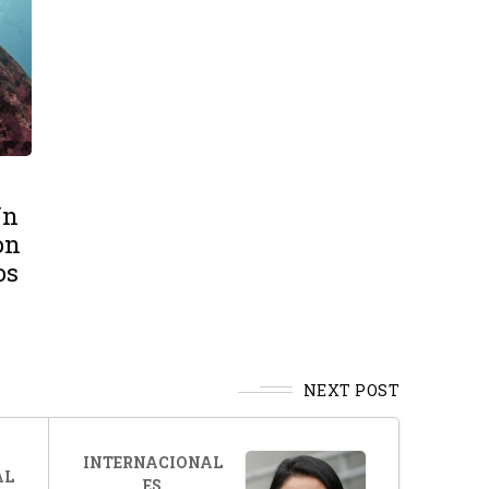
Un
on
os
NEXT POST
INTERNACIONAL
AL
ES