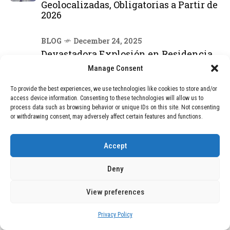
Geolocalizadas, Obligatorias a Partir de
2026
BLOG
December 24, 2025
Devastadora Explosión en Residencia
de Ancianos de Pensilvania Deja al
Manage Consent
Menos Dos Víctimas Fatales
To provide the best experiences, we use technologies like cookies to store and/or
access device information. Consenting to these technologies will allow us to
process data such as browsing behavior or unique IDs on this site. Not consenting
DEAL OF THE MONTH
or withdrawing consent, may adversely affect certain features and functions.
01
TECNOLOGÍA
February 9, 2026
Motor de 800 W, rango de 45 km y
Accept
ruedas todo terreno: este scooter cuesta
solo 300 euros y representa una
Deny
adquisición impresionante
View preferences
02
TECNOLOGÍA
December 24, 2025
Privacy Policy
Vídeo impactante: BYD revela en