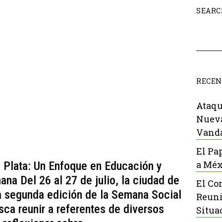
SEARC
RECEN
Ataqu
Nueva
Vanda
El Pa
a Méx
 Plata: Un Enfoque en Educación y
na Del 26 al 27 de julio, la ciudad de
El Co
a segunda edición de la Semana Social
Reuni
ca reunir a referentes de diversos
Situa