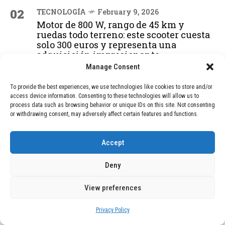
02
TECNOLOGÍA
February 9, 2026
Motor de 800 W, rango de 45 km y
ruedas todo terreno: este scooter cuesta
solo 300 euros y representa una
adquisición impresionante
Manage Consent
To provide the best experiences, we use technologies like cookies to store and/or
03
BLOG
December 24, 2025
access device information. Consenting to these technologies will allow us to
GAME se Une a la Oferta de Balizas V16
process data such as browsing behavior or unique IDs on this site. Not consenting
Geolocalizadas, Obligatorias a Partir de
or withdrawing consent, may adversely affect certain features and functions.
2026
Accept
04
BLOG
December 24, 2025
Deny
Devastadora Explosión en Residencia
de Ancianos de Pensilvania Deja al
View preferences
Menos Dos Víctimas Fatales
Privacy Policy