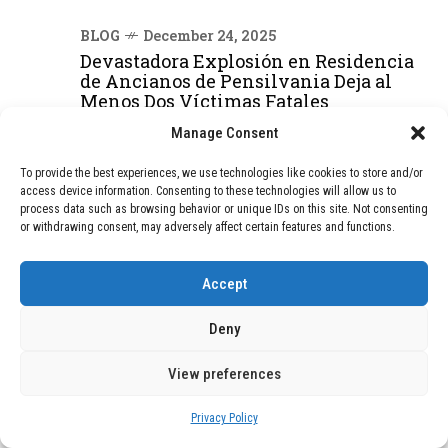
BLOG
December 24, 2025
Devastadora Explosión en Residencia
de Ancianos de Pensilvania Deja al
Menos Dos Víctimas Fatales
Manage Consent
DEAL OF THE MONTH
To provide the best experiences, we use technologies like cookies to store and/or
access device information. Consenting to these technologies will allow us to
process data such as browsing behavior or unique IDs on this site. Not consenting
01
TECNOLOGÍA
December 24, 2025
or withdrawing consent, may adversely affect certain features and functions.
Vídeo impactante: BYD revela en
grabación cómo añadir 400 km de rango
en apenas 5 minutos de carga
Accept
Deny
02
TECNOLOGÍA
February 9, 2026
View preferences
Motor de 800 W, rango de 45 km y
ruedas todo terreno: este scooter cuesta
solo 300 euros y representa una
Privacy Policy
adquisición impresionante