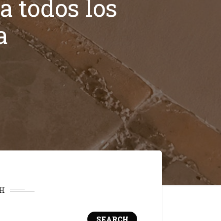
a todos los
a
H
SEARCH