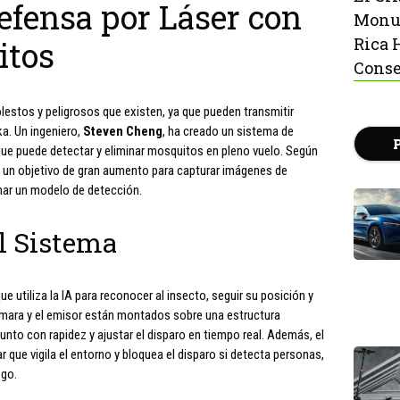
efensa por Láser con
Monu
Rica 
itos
Conse
stos y peligrosos que existen, ya que pueden transmitir
ka. Un ingeniero,
Steven Cheng
, ha creado un sistema de
) que puede detectar y eliminar mosquitos en pleno vuelo. Según
n un objetivo de gran aumento para capturar imágenes de
nar un modelo de detección.
l Sistema
ue utiliza la IA para reconocer al insecto, seguir su posición y
cámara y el emisor están montados sobre una estructura
unto con rapidez y ajustar el disparo en tiempo real. Además, el
que vigila el entorno y bloquea el disparo si detecta personas,
sgo.