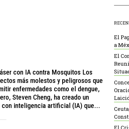
RECEN
El Pa
a Méx
El Co
Reuni
Situa
áser con IA contra Mosquitos Los
sectos más molestos y peligrosos que
Conce
smitir enfermedades como el dengue,
Oraci
niero, Steven Cheng, ha creado un
Laici
on inteligencia artificial (IA) que...
Ceuta
Const
El Cr