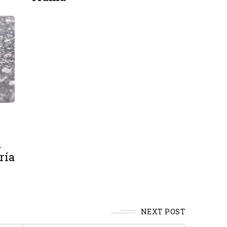
a
ría
NEXT POST