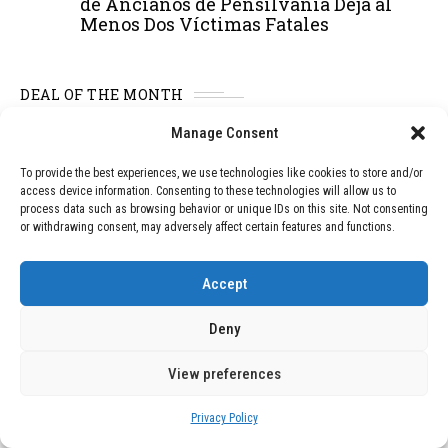
de Ancianos de Pensilvania Deja al
Menos Dos Víctimas Fatales
DEAL OF THE MONTH
Manage Consent
01
TECNOLOGÍA
December 24, 2025
Vídeo impactante: BYD revela en
To provide the best experiences, we use technologies like cookies to store and/or
grabación cómo añadir 400 km de rango
access device information. Consenting to these technologies will allow us to
en apenas 5 minutos de carga
process data such as browsing behavior or unique IDs on this site. Not consenting
or withdrawing consent, may adversely affect certain features and functions.
02
TECNOLOGÍA
February 9, 2026
Accept
Motor de 800 W, rango de 45 km y
ruedas todo terreno: este scooter cuesta
Deny
solo 300 euros y representa una
adquisición impresionante
View preferences
Privacy Policy
03
BLOG
December 24, 2025